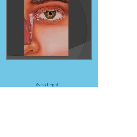
Aviso Legal
Privacidad
Política de cookies
Contacto
Centro Médico Multiconsulta, Avda. de
Madrid, 155, 50010 Zaragoza
976 32 10 80
C/ Cabestany, 3 - 1.º C, 22005 Huesca