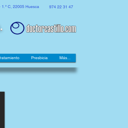
- 1.º C, 22005 Huesca
974 22 31 47
.
ratamiento
Presbicia
Más...