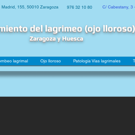
e Madrid, 155, 50010 Zaragoza
C/ Cabestany, 3 
976 32 10 80
miento del lagrimeo (ojo lloroso)
Zaragoza y Huesca
ombeo lagrimal
Ojo lloroso
Patología Vías lagrimales
T