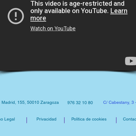
e Madrid, 155, 50010 Zaragoza
C/ Cabestany, 3 
976 32 10 80
so Legal
Privacidad
Política de cookies
Contac